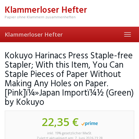
Skip
Klammerloser Hefter
to
main
Papier ohne Klammern zusammenheften
content
Klammerloser Hefter
Toggl
navig
Kokuyo Harinacs Press Staple-free
Stapler; With this Item, You Can
Staple Pieces of Paper Without
Making Any Holes on Paper.
[Pink]ï¼»Japan Importï¼½ (Green)
by Kokuyo
22,35 €
inkl. 19% gesetzlicher MwSt.
Zuletzt aktualisiert am: 7. Juni 2026 23:28