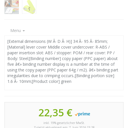
Menu
[External dimensions (W Â· D Â· H)] 34 Ã- 95 Ã- 85mm;
[Material] lever cover Middle cover undercover: R-ABS /
paper insertion slot: ABS / stopper: POM / rear cover: PP /
Body: Steel;[Binding number] copy paper (PPC paper) about
five â€» binding number display is a number at the time of
using the copy paper (PPC paper 64g / m2). â€» binding part
irregularities due to crimping occurs.;[Binding portion size]
1.6 Ã- 10mm;[Product color] green
22,35 €
inkl. 19% gesetzlicher MwSt.
Zuletzt aktualisiert am: 7. Juni 2026 23:28