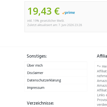
19,43 €
inkl. 19% gesetzlicher MwSt.
Zuletzt aktualisiert am: 7. Juni 2026 23:28
Sonstiges:
Affil
Über mich
*= Hie
Affilia
Disclaimer
nehme
Datenschutzerklärung
Amazon
Amazo
Impressum
Affili
Links 
Provis
Verzeichnisse:
verdie