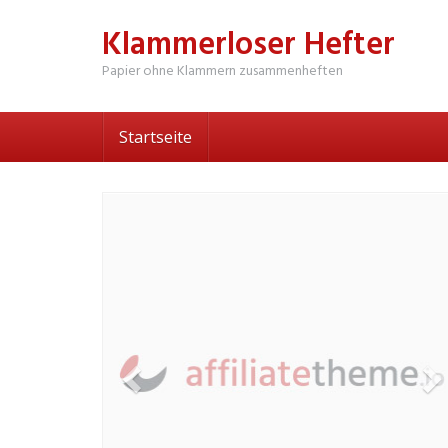
Skip
Klammerloser Hefter
to
main
Papier ohne Klammern zusammenheften
content
Startseite