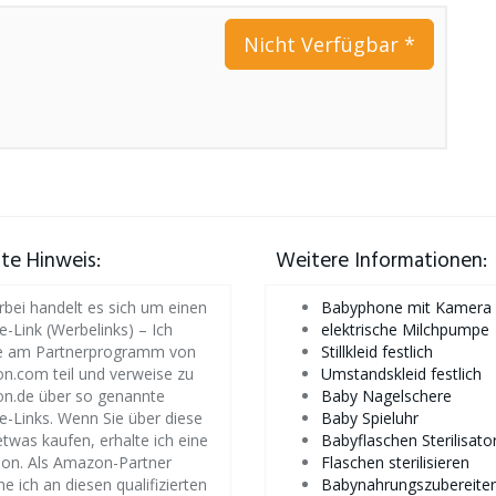
Nicht Verfügbar *
iate Hinweis:
Weitere Informationen:
rbei handelt es sich um einen
Babyphone mit Kamera
te-Link (Werbelinks) – Ich
elektrische Milchpumpe
 am Partnerprogramm von
Stillkleid festlich
.com teil und verweise zu
Umstandskleid festlich
n.de über so genannte
Baby Nagelschere
ate-Links. Wenn Sie über diese
Baby Spieluhr
etwas kaufen, erhalte ich eine
Babyflaschen Sterilisato
ion. Als Amazon-Partner
Flaschen sterilisieren
ne ich an diesen qualifizierten
Babynahrungszubereiter