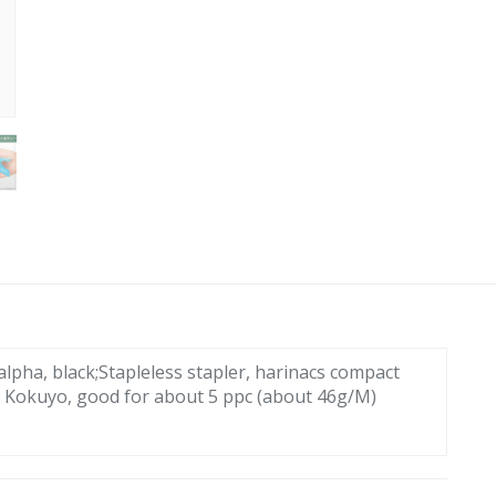
lpha, black;Stapleless stapler, harinacs compact
d Kokuyo, good for about 5 ppc (about 46g/M)