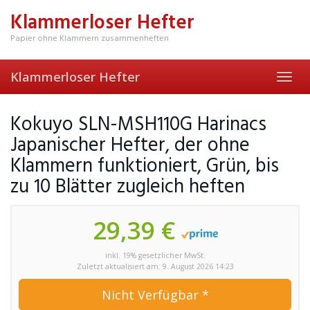
Skip
Klammerloser Hefter
to
main
Papier ohne Klammern zusammenheften
content
Klammerloser Hefter
Toggl
navig
Kokuyo SLN-MSH110G Harinacs
Japanischer Hefter, der ohne
Klammern funktioniert, Grün, bis
zu 10 Blätter zugleich heften
29,39 €
inkl. 19% gesetzlicher MwSt.
Zuletzt aktualisiert am: 9. August 2026 14:23
Nicht Verfügbar *